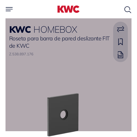
KWC
HOMEBOX
Roseta para barra de pared deslizante FIT
de KWC
Z.538.897.176