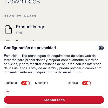
Downloads
PRODUCT IMAGES
Product image
PNG
Product image
TIFF
DOCUMENTOS TÉCNICOS
Ficha del producto
PDF ·
213.09 KB
Dibujo técnico
TIFF ·
8.06 MB