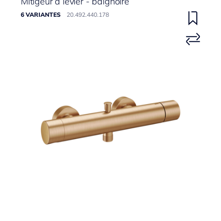
Mitigeur à levier - baignoire
6 VARIANTES
20.492.440.178