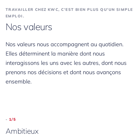
TRAVAILLER CHEZ KWC, C'EST BIEN PLUS QU'UN SIMPLE
EMPLOI.
Nos valeurs
Nos valeurs nous accompagnent au quotidien.
Elles déterminent la manière dont nous
interagissons les uns avec les autres, dont nous
prenons nos décisions et dont nous avançons
ensemble.
-
-
-
-
-
-
-
5/5
1/5
2/5
3/5
4/5
5/5
1/5
Avec respect
Ambitieux
Courageux
Fiable
Transparent
Avec respect
Ambitieux