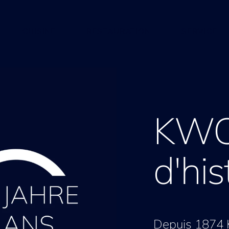
CUISINE
RESTAURATION
SERVICE
KWC
d'his
Depuis 1874 