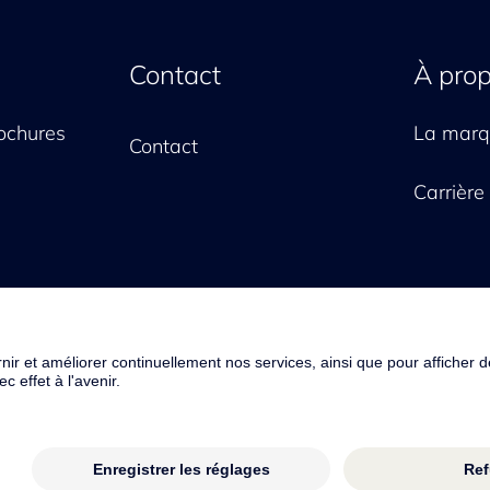
Contact
À pro
ochures
La mar
Contact
Carrière
 AG
Conditions generales
Mentions légales
Pr