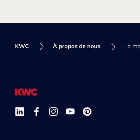
KWC
À propos de nous
La m