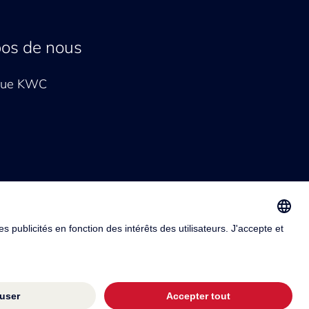
pos de nous
que KWC
otection des données