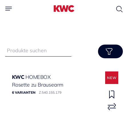
KWC
HOMEBOX
Rosette zu Brausearm
6 VARIANTEN
Z.540.155.179