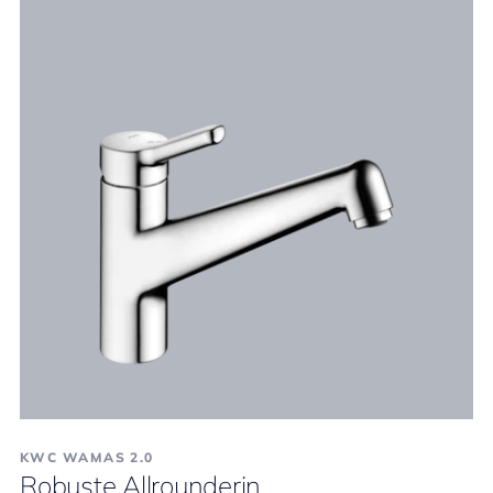
KWC WAMAS 2.0
Robuste Allrounderin