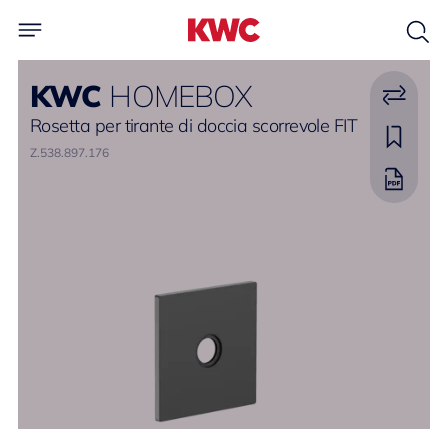
KWC
HOMEBOX
Rosetta per tirante di doccia scorrevole FIT
Z.538.897.176