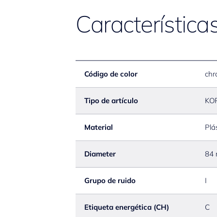
Característica
Código de color
chr
Tipo de artículo
KO
Material
Plá
Diameter
84
Grupo de ruido
I
Etiqueta energética (CH)
C