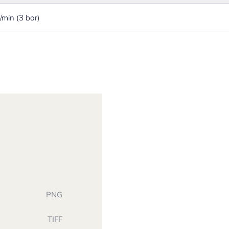
l/min (3 bar)
PNG
TIFF