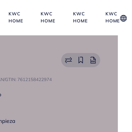
KWC
KWC
KWC
KWC
HOME
HOME
HOME
HOME
N/GTIN: 7612158422974
o
impieza