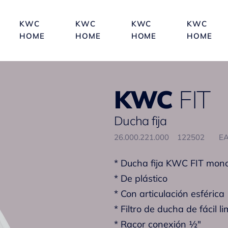
KWC
KWC
KWC
KWC
HOME
HOME
HOME
HOME
KWC
FIT
Ducha fija
26.000.221.000
122502
EA
* Ducha fija KWC FIT mon
* De plástico
* Con articulación esférica
* Filtro de ducha de fácil l
* Racor conexión ½"