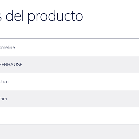
s del producto
omeline
PFBRAUSE
stico
 mm