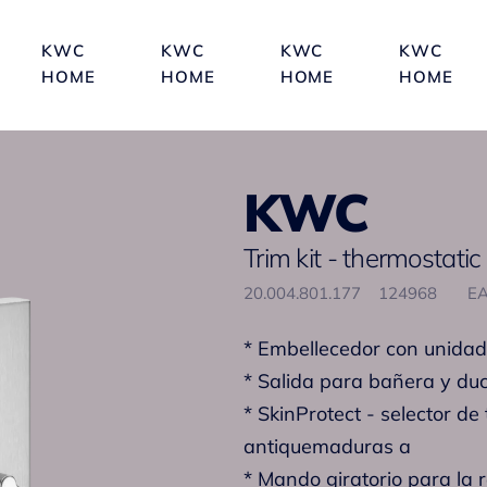
KWC
KWC
KWC
KWC
HOME
HOME
HOME
HOME
KWC
Trim kit - thermostatic
20.004.801.177
124968
EA
* Embellecedor con unidad
* Salida para bañera y du
* SkinProtect - selector d
antiquemaduras a
* Mando giratorio para la re