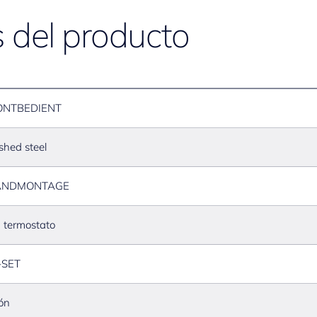
s del producto
ONTBEDIENT
shed steel
NDMONTAGE
 termostato
-SET
ón