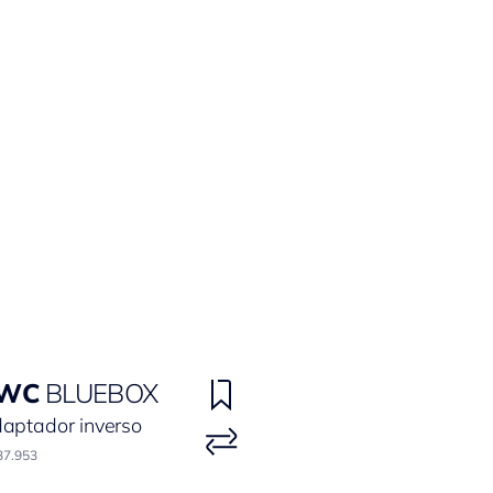
WC
BLUEBOX
aptador inverso
37.953