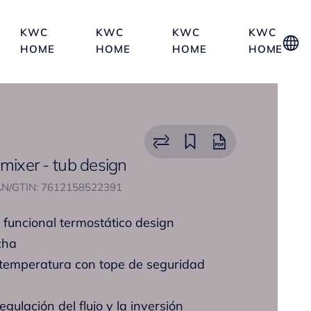
KWC
KWC
KWC
KWC
HOME
HOME
HOME
HOME
 mixer - tub design
N/GTIN: 7612158522391
 funcional termostático design
cha
e temperatura con tope de seguridad
gulación del flujo y la inversión