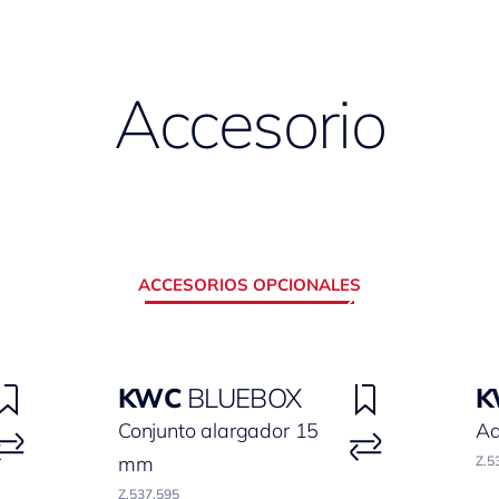
Accesorio
ACCESORIOS OPCIONALES
KWC
BLUEBOX
K
Conjunto alargador 15
Ad
mm
Z.5
Z.537.595