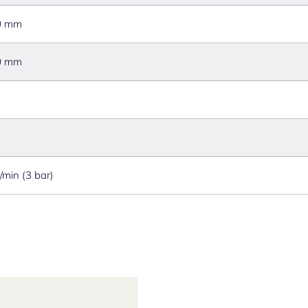
0 mm
0 mm
l/min (3 bar)