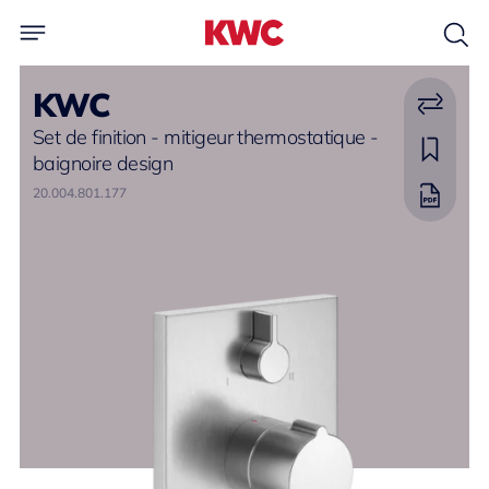
KWC
Set de finition - mitigeur thermostatique -
baignoire design
20.004.801.177