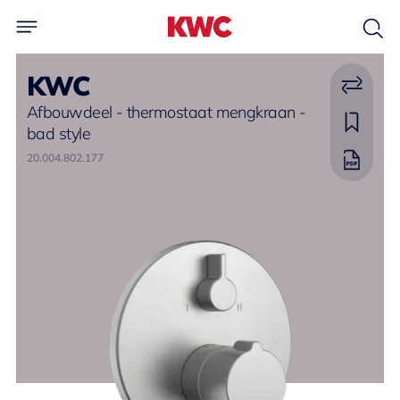
KWC
Afbouwdeel - thermostaat mengkraan -
bad style
20.004.802.177