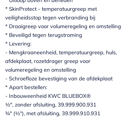
* Uitloop boven en beneden
* SkinProtect - temperatuurgreep met
veiligheidsstop tegen verbranding bij
* Draaigreep voor volumeregeling en omstelling
* Beveiligd tegen terugstroming
* Levering:
- Mengkraaneenheid, temperatuurgreep, huls,
afdekplaat, rozetdrager greep voor
volumeregeling en omstelling
- Schroefloze bevestiging van de afdekplaat
* Apart bestellen:
- Inbouweenheid KWC BLUEBOX®
½", zonder afsluiting, 39.999.900.931
¾" (½"), met afsluiting, 39.999.910.931