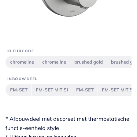
KLEURCODE
chromeline
chromeline
brushed gold
brushed go
INBOUWDEEL
FM-SET
FM-SET MIT SI
FM-SET
FM-SET MIT SI
* Afbouwdeel met decorset met thermostatische
functie-eenheid style