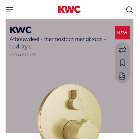
KWC
Afbouwdeel - thermostaat mengkraan -
bad style
20.004.812.175