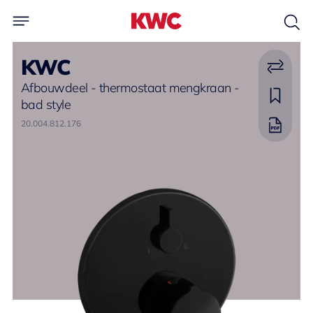
KWC
Afbouwdeel - thermostaat mengkraan -
bad style
20.004.812.176