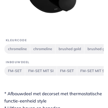
KLEURCODE
chromeline
chromeline
brushed gold
brushed go
INBOUWDEEL
FM-SET
FM-SET MIT SI
FM-SET
FM-SET MIT SI
* Afbouwdeel met decorset met thermostatische
functie-eenheid style