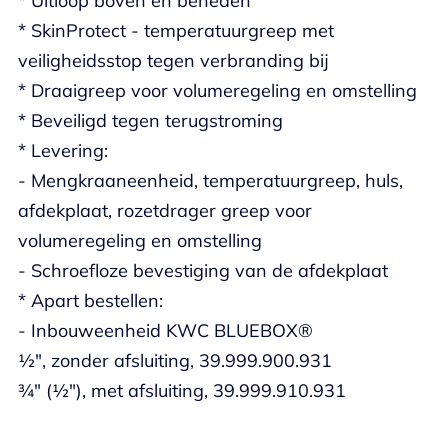
* Uitloop boven en beneden
* SkinProtect - temperatuurgreep met
veiligheidsstop tegen verbranding bij
* Draaigreep voor volumeregeling en omstelling
* Beveiligd tegen terugstroming
* Levering:
- Mengkraaneenheid, temperatuurgreep, huls,
afdekplaat, rozetdrager greep voor
volumeregeling en omstelling
- Schroefloze bevestiging van de afdekplaat
* Apart bestellen:
- Inbouweenheid KWC BLUEBOX®
½", zonder afsluiting, 39.999.900.931
¾" (½"), met afsluiting, 39.999.910.931