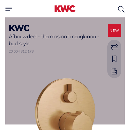
KWC
Afbouwdeel - thermostaat mengkraan -
bad style
20.004.812.178