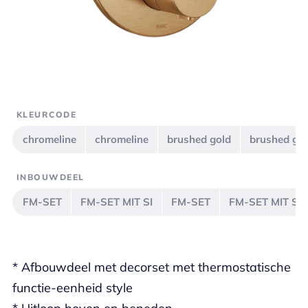
KLEURCODE
chromeline
chromeline
brushed gold
brushed go
INBOUWDEEL
FM-SET
FM-SET MIT SI
FM-SET
FM-SET MIT SI
* Afbouwdeel met decorset met thermostatische
functie-eenheid style