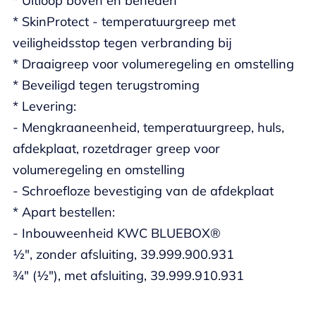
* Uitloop boven en beneden
* SkinProtect - temperatuurgreep met
veiligheidsstop tegen verbranding bij
* Draaigreep voor volumeregeling en omstelling
* Beveiligd tegen terugstroming
* Levering:
- Mengkraaneenheid, temperatuurgreep, huls,
afdekplaat, rozetdrager greep voor
volumeregeling en omstelling
- Schroefloze bevestiging van de afdekplaat
* Apart bestellen:
- Inbouweenheid KWC BLUEBOX®
½", zonder afsluiting, 39.999.900.931
¾" (½"), met afsluiting, 39.999.910.931