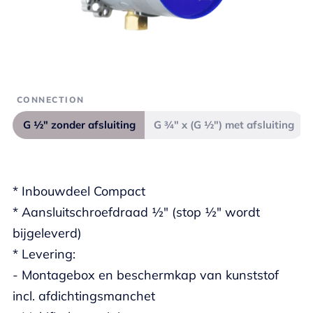
CONNECTION
G ½" zonder afsluiting
G ¾" x (G ½") met afsluiting
* Inbouwdeel Compact
* Aansluitschroefdraad ½" (stop ½" wordt
bijgeleverd)
* Levering:
- Montagebox en beschermkap van kunststof
incl. afdichtingsmanchet