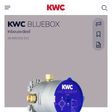
KWC
BLUEBOX
Inbouwdeel
39.999.900.931