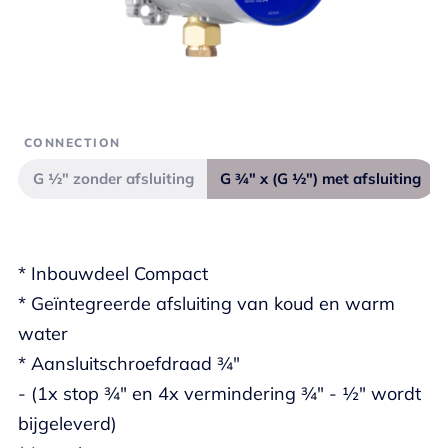
CONNECTION
G ½" zonder afsluiting
G ¾" x (G ½") met afsluiting
* Inbouwdeel Compact
* Geïntegreerde afsluiting van koud en warm
water
* Aansluitschroefdraad ¾"
- (1x stop ¾" en 4x vermindering ¾" - ½" wordt
bijgeleverd)