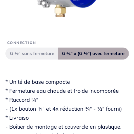
CONNECTION
G ½" sans fermeture
G ¾" x (G ½") avec fermeture
* Unité de base compacte
* Fermeture eau chaude et froide incomporée
* Raccord ¾"
- (1x bouton ¾" et 4x réduction ¾" - ½" fourni)
* Livraiso
- Boîtier de montage et couvercle en plastique,