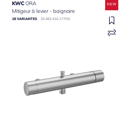
KWC
ORA
Mitigeur à levier - baignoire
18 VARIANTES
20.492.410.177OG