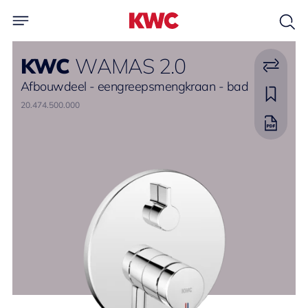
KWC
WAMAS 2.0
Afbouwdeel - eengreepsmengkraan - bad
20.474.500.000