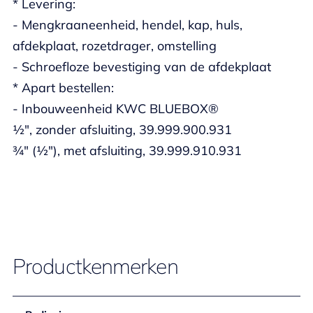
* Levering:
- Mengkraaneenheid, hendel, kap, huls,
afdekplaat, rozetdrager, omstelling
- Schroefloze bevestiging van de afdekplaat
* Apart bestellen:
- Inbouweenheid KWC BLUEBOX®
½", zonder afsluiting, 39.999.900.931
¾" (½"), met afsluiting, 39.999.910.931
Productkenmerken