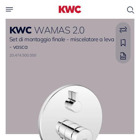
KWC
WAMAS 2.0
Set di montaggio finale - miscelatore a leva
- vasca
20.474.500.000