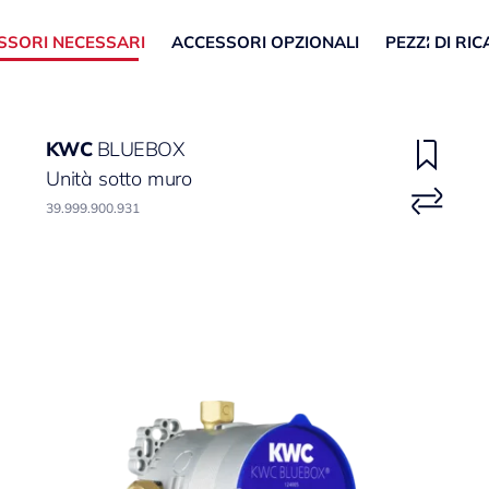
SSORI NECESSARI
ACCESSORI OPZIONALI
PEZZI DI RI
KWC
BLUEBOX
Unità sotto muro
39.999.900.931