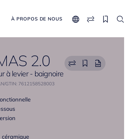
À PROPOS DE NOUS
AS 2.0
ur à levier - baignoire
N/GTIN: 7612158528003
fonctionnelle
essous
version
s céramique