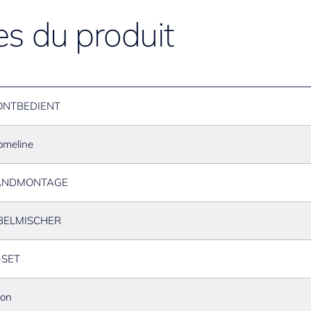
es du produit
ONTBEDIENT
omeline
NDMONTAGE
BELMISCHER
-SET
ton