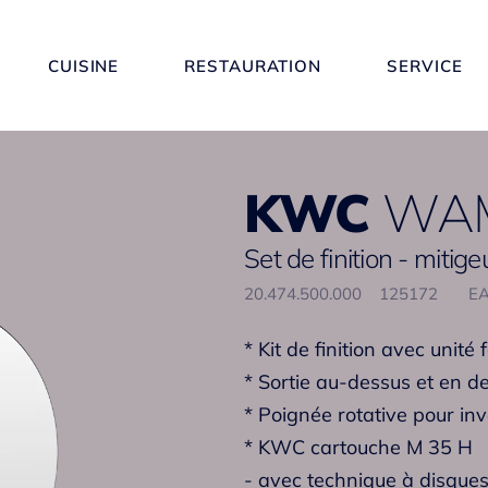
CUISINE
RESTAURATION
SERVICE
KWC
WAM
Set de finition - mitige
20.474.500.000
125172
EA
* Kit de finition avec unité 
* Sortie au-dessus et en d
* Poignée rotative pour in
* KWC cartouche M 35 H
- avec technique à disque