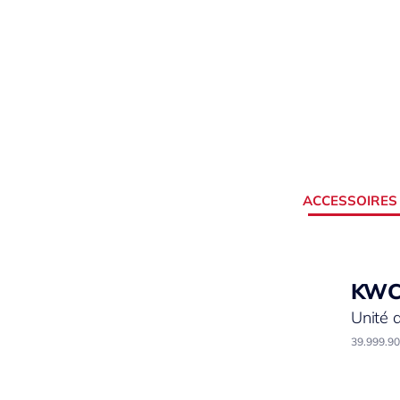
ACCESSOIRES
KW
Unité 
39.999.9