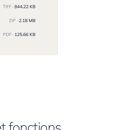
TIFF ·
844.22 KB
ZIP ·
2.18 MB
PDF ·
125.66 KB
t fonctions