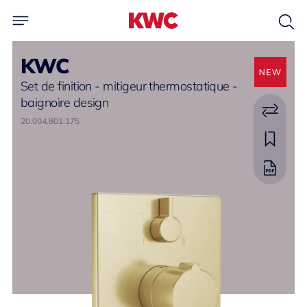
KWC
Set de finition - mitigeur thermostatique -
baignoire design
20.004.801.175