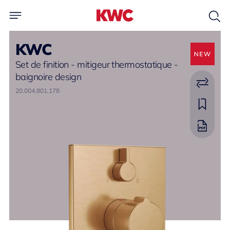
KWC
Set de finition - mitigeur thermostatique -
baignoire design
20.004.801.178