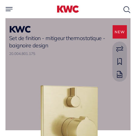
KWC
Set de finition - mitigeur thermostatique -
baignoire design
20.004.801.175