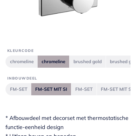
KLEURCODE
chromeline
chromeline
brushed gold
brushed gol
INBOUWDEEL
FM-SET
FM-SET MIT SI
FM-SET
FM-SET MIT SI
* Afbouwdeel met decorset met thermostatische
functie-eenheid design