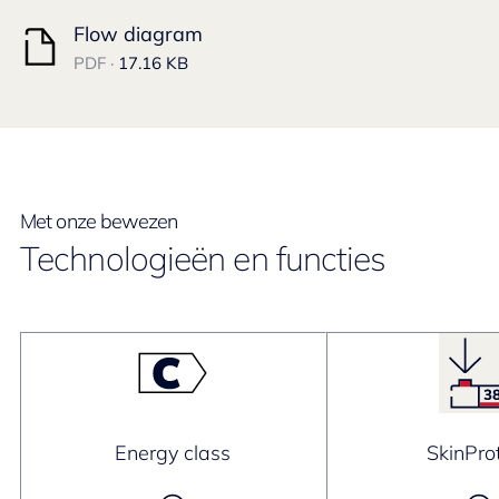
Flow diagram
PDF ·
17.16 KB
Met onze bewezen
Technologieën en functies
Energy class
SkinPro