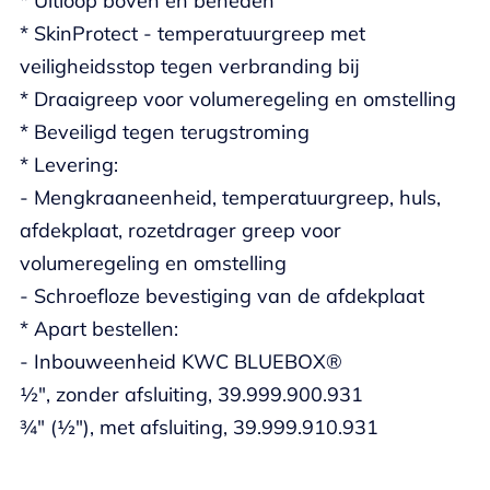
* Uitloop boven en beneden
* SkinProtect - temperatuurgreep met
veiligheidsstop tegen verbranding bij
* Draaigreep voor volumeregeling en omstelling
* Beveiligd tegen terugstroming
* Levering:
- Mengkraaneenheid, temperatuurgreep, huls,
afdekplaat, rozetdrager greep voor
volumeregeling en omstelling
- Schroefloze bevestiging van de afdekplaat
* Apart bestellen:
- Inbouweenheid KWC BLUEBOX®
½", zonder afsluiting, 39.999.900.931
¾" (½"), met afsluiting, 39.999.910.931