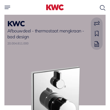
KWC
Afbouwdeel - thermostaat mengkraan -
bad design
20.004.811.000