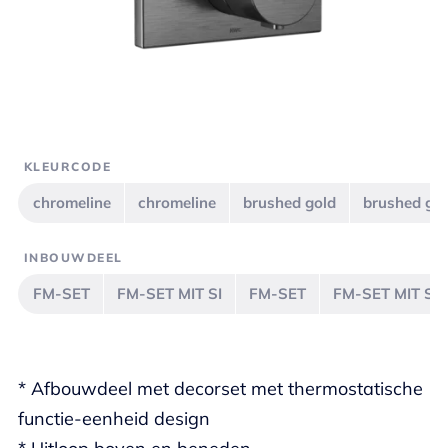
KLEURCODE
chromeline
chromeline
brushed gold
brushed go
INBOUWDEEL
FM-SET
FM-SET MIT SI
FM-SET
FM-SET MIT SI
* Afbouwdeel met decorset met thermostatische
functie-eenheid design