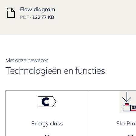
Flow diagram
PDF ·
122.77 KB
Met onze bewezen
Technologieën en functies
Energy class
SkinPro