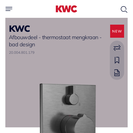
KWC
Afbouwdeel - thermostaat mengkraan -
bad design
20.004.801.179