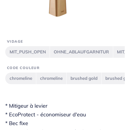
VIDAGE
MIT_PUSH_OPEN
OHNE_ABLAUFGARNITUR
MIT_
CODE COULEUR
chromeline
chromeline
brushed gold
brushed go
* Mitigeur à levier
* EcoProtect - économiseur d'eau
* Bec fixe