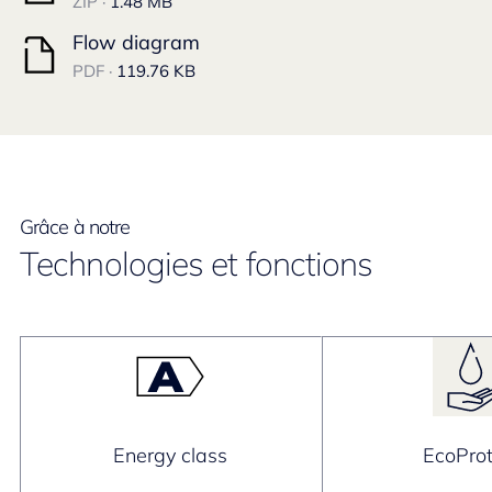
ZIP ·
1.48 MB
Flow diagram
PDF ·
119.76 KB
Grâce à notre
Technologies et fonctions
Energy class
EcoProt