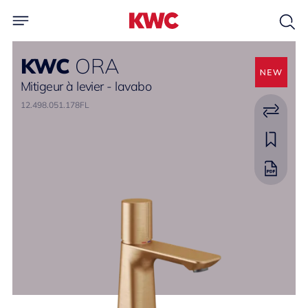
KWC
ORA
Mitigeur à levier - lavabo
12.498.051.178FL