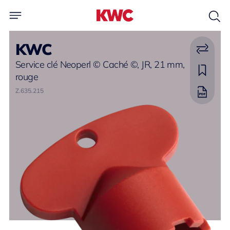
KWC
Service clé Neoperl © Caché ©, JR, 21 mm,
rouge
Z.635.215