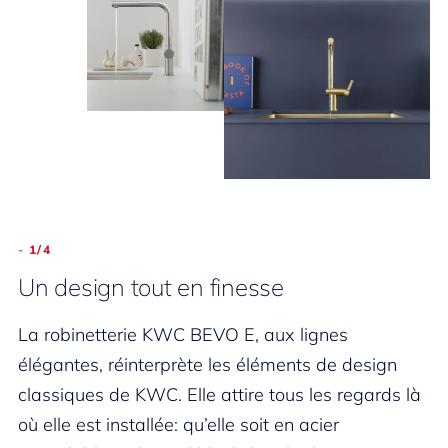
-
-
-
-
-
-
4/4
1/4
2/4
3/4
4/4
1/4
Un espace de lavage et de travail
Un design tout en finesse
Une protection confortable
Parfaitement hygiénique
Un espace de lavage et de travail
Un design tout en finesse
généreux
généreux
La robinetterie KWC BEVO E, aux lignes
Grâce à TouchProtect, la douchette de KWC
Le jet laminaire de KWC BEVO E est
La robinetterie KWC BEVO E, aux lignes
Grâce à OptimalSpace, KWC BEVO E offre
élégantes, réinterprète les éléments de design
BEVO E reste toujours agréablement fraîche.
particulièrement silencieux. En effet, il n’aspire
Grâce à OptimalSpace, KWC BEVO E offre
élégantes, réinterprète les éléments de design
beaucoup de place pour laver, remplir et s’affairer
classiques de KWC. Elle attire tous les regards là
Grâce à sa construction à double coque, le risque
pas d’air ambiant. Il améliore l’hygiène et le
beaucoup de place pour laver, remplir et s’affairer
classiques de KWC. Elle attire tous les regards là
dans la cuisine dans le plus grand confort.
où elle est installée: qu’elle soit en acier
de brûlures est considérablement réduit.
confort lors du travail dans la cuisine. De plus,
dans la cuisine dans le plus grand confort.
où elle est installée: qu’elle soit en acier