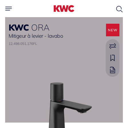
KWC
ORA
Mitigeur à levier - lavabo
12.498.051.176FL