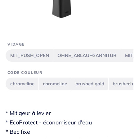
VIDAGE
MIT_PUSH_OPEN
OHNE_ABLAUFGARNITUR
MIT_
CODE COULEUR
chromeline
chromeline
brushed gold
brushed go
* Mitigeur à levier
* EcoProtect - économiseur d'eau
* Bec fixe