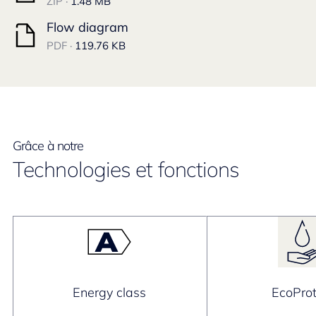
ZIP ·
1.48 MB
Flow diagram
PDF ·
119.76 KB
Grâce à notre
Technologies et fonctions
Energy class
EcoProt