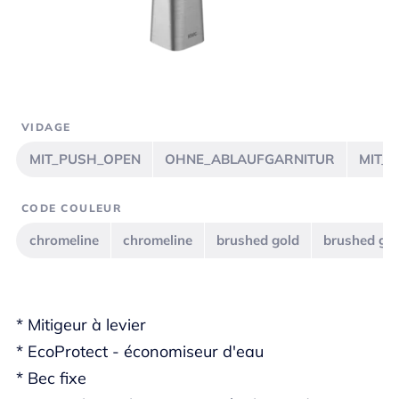
VIDAGE
MIT_PUSH_OPEN
OHNE_ABLAUFGARNITUR
MIT_
CODE COULEUR
chromeline
chromeline
brushed gold
brushed go
* Mitigeur à levier
* EcoProtect - économiseur d'eau
* Bec fixe