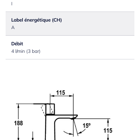
I
Label énergétique (CH)
A
Débit
4 l/min (3 bar)