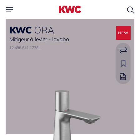
KWC
ORA
Mitigeur à levier - lavabo
12.498.641.177FL