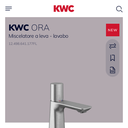
KWC
ORA
Miscelatore a leva - lavabo
12.498.641.177FL