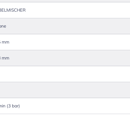
BELMISCHER
one
5 mm
8 mm
/min (3 bar)