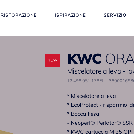
RISTORAZIONE
ISPIRAZIONE
SERVIZIO
KWC
OR
Miscelatore a leva - l
12.498.051.178FL
36000169
* Miscelatore a leva
* EcoProtect - risparmio id
* Bocca fissa
- Neoperl® Perlator® SSR, 
* KWC cartuccia M 35 OP