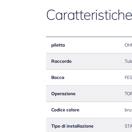
Caratteristich
piletta
OH
Raccordo
Tub
Bocca
FE
Operazione
TO
Codice colore
bru
Tipo di installazione
ST