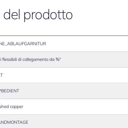
e del prodotto
NE_ABLAUFGARNITUR
i flessibili di collegamento da ⅜"
ST
PBEDIENT
shed copper
ANDMONTAGE