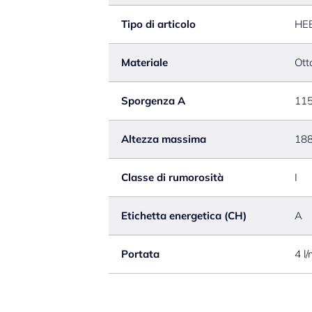
Tipo di articolo
HE
Materiale
Ott
Sporgenza A
11
Altezza massima
18
Classe di rumorosità
I
Etichetta energetica (CH)
A
Portata
4 l