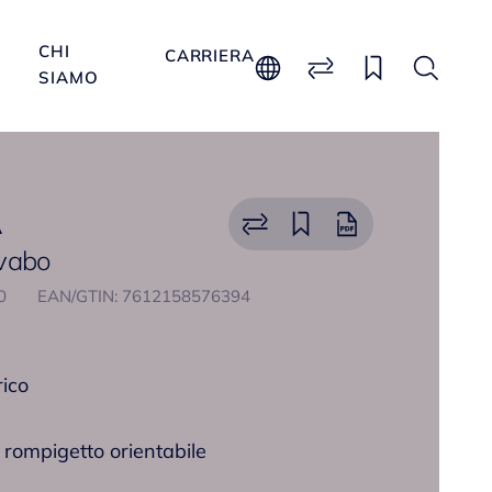
CHI
CARRIERA
SIAMO
A
avabo
30
EAN/GTIN: 7612158576394
rico
rompigetto orientabile