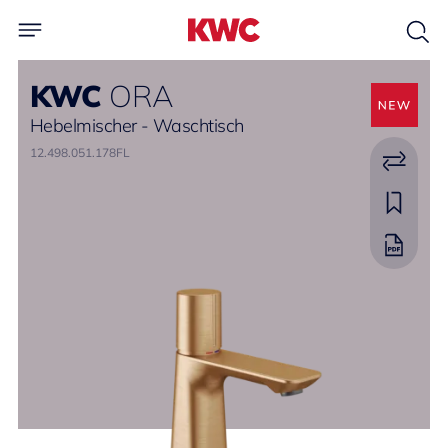
KWC
ORA
Hebelmischer - Waschtisch
12.498.051.178FL