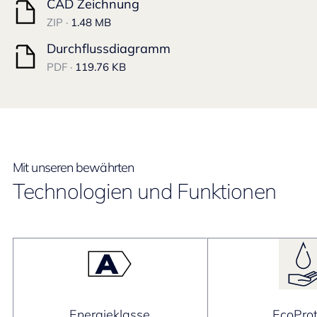
CAD Zeichnung
ZIP ·
1.48 MB
Durchflussdiagramm
PDF ·
119.76 KB
Mit unseren bewährten
Technologien und Funktionen
Energieklasse
EcoProt