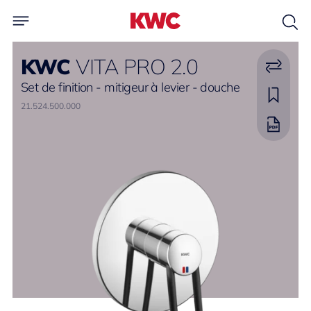
KWC
VITA PRO 2.0
Set de finition - mitigeur à levier - douche
21.524.500.000