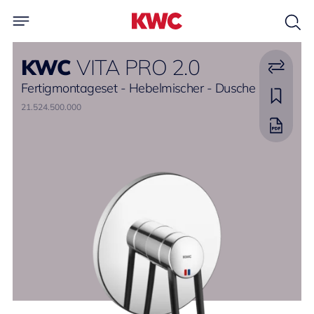
KWC
VITA PRO 2.0
Fertigmontageset - Hebelmischer - Dusche
21.524.500.000