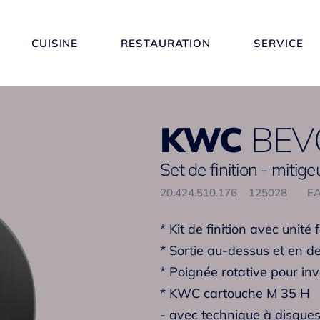
CUISINE
RESTAURATION
SERVICE
KWC
BEV
Set de finition - mitige
20.424.510.176
125028
EA
* Kit de finition avec unité 
* Sortie au-dessus et en d
* Poignée rotative pour in
* KWC cartouche M 35 H
- avec technique à disque