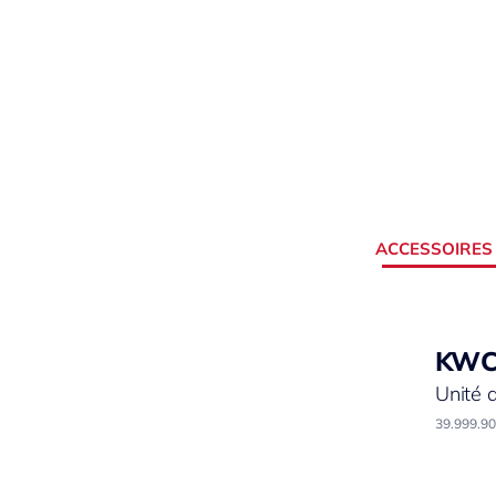
ACCESSOIRES
KW
Unité 
39.999.9