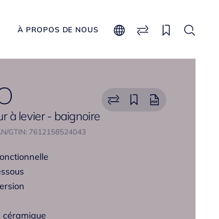
À PROPOS DE NOUS
O
ur à levier - baignoire
N/GTIN: 7612158524043
fonctionnelle
essous
version
s céramique