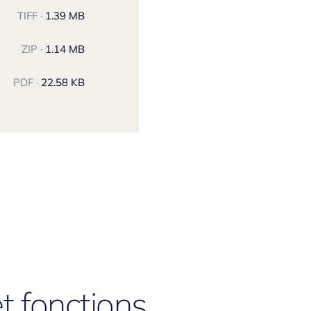
TIFF ·
1.39 MB
ZIP ·
1.14 MB
PDF ·
22.58 KB
t fonctions