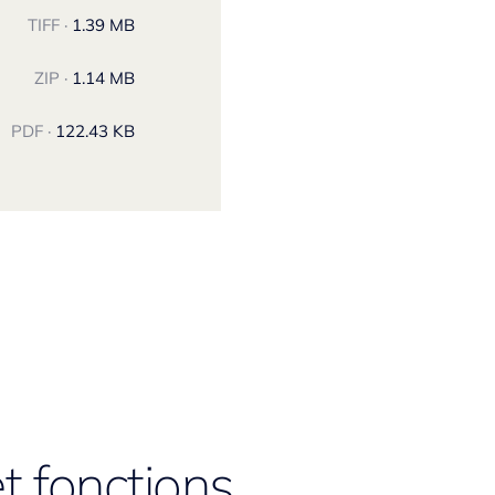
TIFF ·
1.39 MB
ZIP ·
1.14 MB
PDF ·
122.43 KB
t fonctions