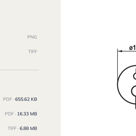
PNG
TIFF
PDF ·
655.62 KB
PDF ·
16.33 MB
TIFF ·
6.88 MB