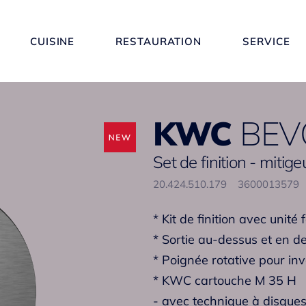
CUISINE
RESTAURATION
SERVICE
KWC
BEV
Set de finition - mitige
20.424.510.179
3600013579
* Kit de finition avec unité 
* Sortie au-dessus et en d
* Poignée rotative pour in
* KWC cartouche M 35 H
- avec technique à disque