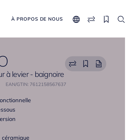
À PROPOS DE NOUS
O
ur à levier - baignoire
EAN/GTIN: 7612158567637
fonctionnelle
essous
version
s céramique