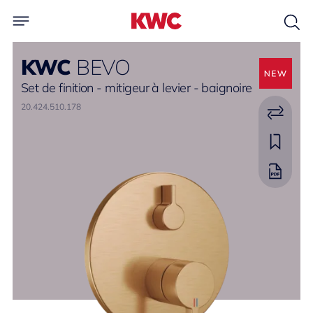
KWC
BEVO
Set de finition - mitigeur à levier - baignoire
20.424.510.178