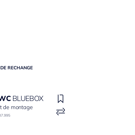
 DE RECHANGE
WC
BLUEBOX
t de montage
37.995