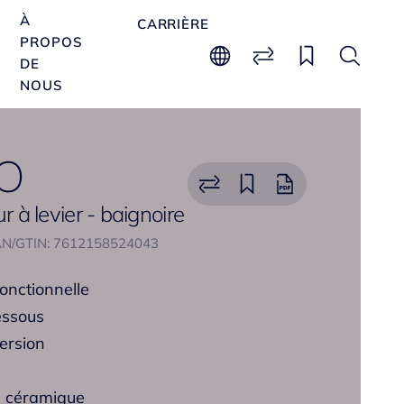
À
CARRIÈRE
PROPOS
DE
NOUS
O
ur à levier - baignoire
N/GTIN: 7612158524043
fonctionnelle
essous
version
s céramique