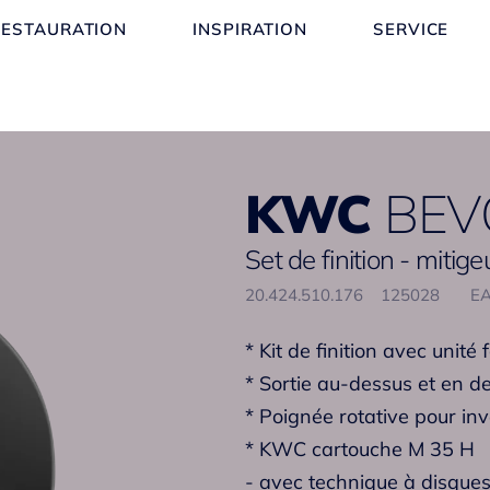
RESTAURATION
INSPIRATION
SERVICE
KWC
BEV
Set de finition - mitige
20.424.510.176
125028
EA
* Kit de finition avec unité 
* Sortie au-dessus et en d
* Poignée rotative pour in
* KWC cartouche M 35 H
- avec technique à disque