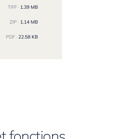
TIFF ·
1.39 MB
ZIP ·
1.14 MB
PDF ·
22.58 KB
t fonctions