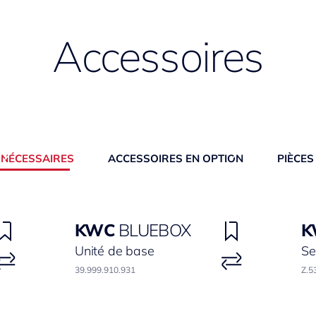
Accessoires
 NÉCESSAIRES
ACCESSOIRES EN OPTION
PIÈCES
KWC
BLUEBOX
K
Unité de base
Se
39.999.910.931
Z.5