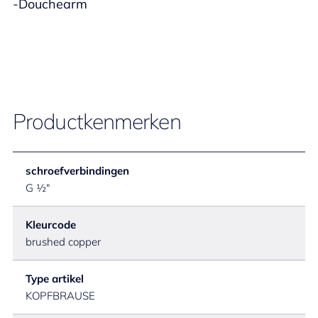
-Douchearm
Productkenmerken
schroefverbindingen
G ½"
Kleurcode
brushed copper
Type artikel
KOPFBRAUSE