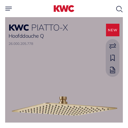
KWC
PIATTO-X
Hoofddouche Q
26.000.205.778