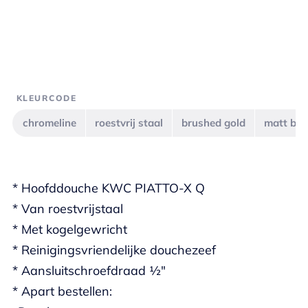
KLEURCODE
chromeline
roestvrij staal
brushed gold
matt bla
* Hoofddouche KWC PIATTO-X Q
* Van roestvrijstaal
* Met kogelgewricht
* Reinigingsvriendelijke douchezeef
* Aansluitschroefdraad ½"
* Apart bestellen: