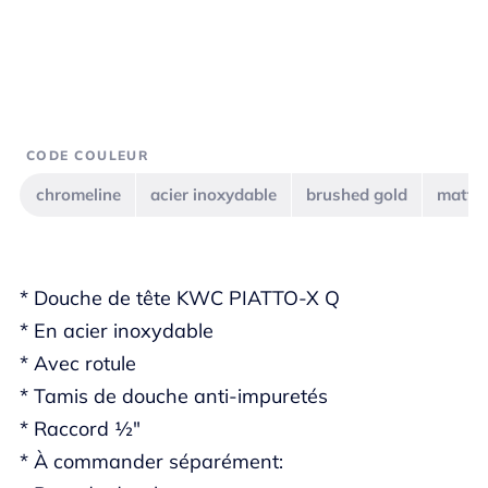
CODE COULEUR
chromeline
acier inoxydable
brushed gold
matt b
* Douche de tête KWC PIATTO-X Q
* En acier inoxydable
* Avec rotule
* Tamis de douche anti-impuretés
* Raccord ½"
* À commander séparément: