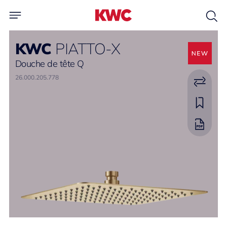
KWC
PIATTO-X
Douche de tête Q
26.000.205.778