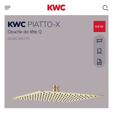
KWC
PIATTO-X
Douche de tête Q
26.000.205.775