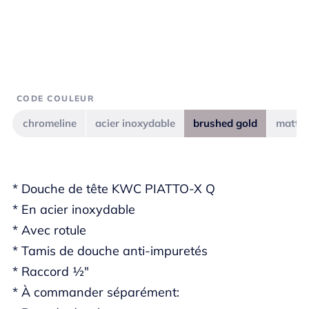
CODE COULEUR
chromeline
acier inoxydable
brushed gold
matt b
* Douche de tête KWC PIATTO-X Q
* En acier inoxydable
* Avec rotule
* Tamis de douche anti-impuretés
* Raccord ½"
* À commander séparément: