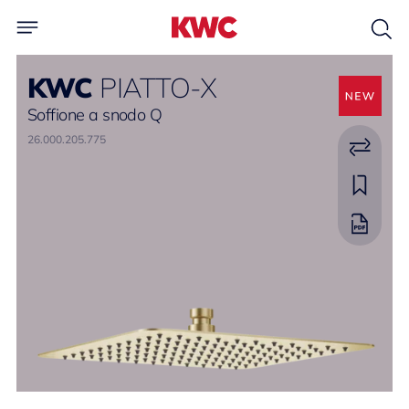
KWC
PIATTO-X
Soffione a snodo Q
26.000.205.775