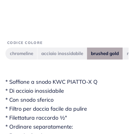
CODICE COLORE
chromeline
acciaio inossidabile
brushed gold
mat
* Soffione a snodo KWC PIATTO-X Q
* Di acciaio inossidabile
* Con snodo sferico
* Filtro per doccia facile da pulire
* Filettatura raccordo ½"
* Ordinare separatamente: