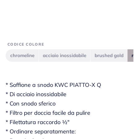
CODICE COLORE
chromeline
acciaio inossidabile
brushed gold
mat
* Soffione a snodo KWC PIATTO-X Q
* Di acciaio inossidabile
* Con snodo sferico
* Filtro per doccia facile da pulire
* Filettatura raccordo ½"
* Ordinare separatamente: