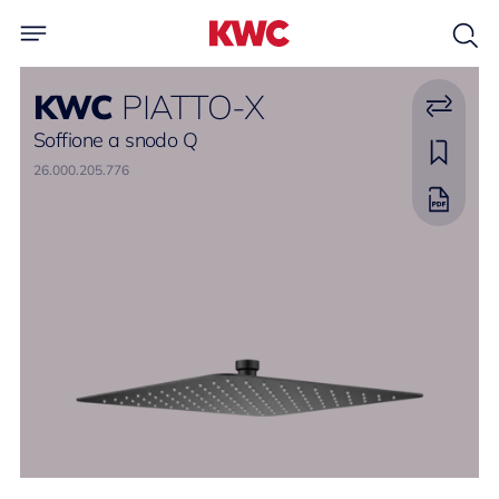
KWC
PIATTO-X
Soffione a snodo Q
26.000.205.776