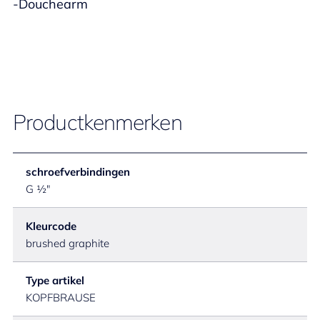
-Douchearm
Productkenmerken
schroefverbindingen
G ½"
Kleurcode
brushed graphite
Type artikel
KOPFBRAUSE