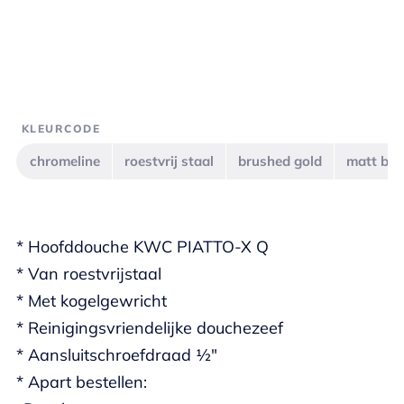
KLEURCODE
chromeline
roestvrij staal
brushed gold
matt bla
* Hoofddouche KWC PIATTO-X Q
* Van roestvrijstaal
* Met kogelgewricht
* Reinigingsvriendelijke douchezeef
* Aansluitschroefdraad ½"
* Apart bestellen: