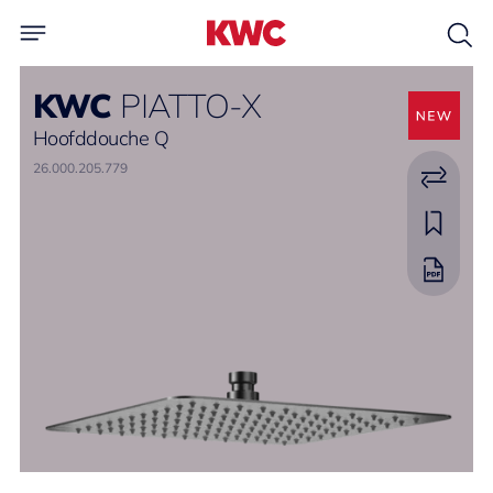
KWC
PIATTO-X
Hoofddouche Q
26.000.205.779