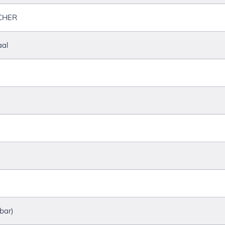
CHER
aal
 bar)