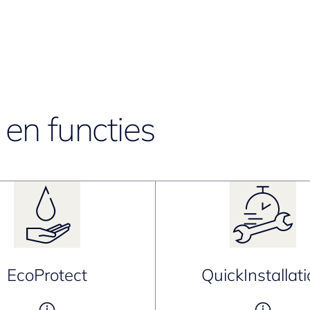
en functies
EcoProtect
QuickInstallat