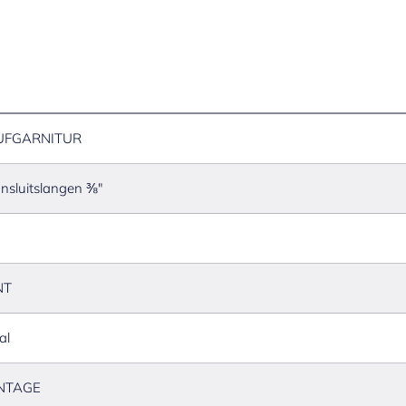
UFGARNITUR
ansluitslangen ⅜"
NT
al
NTAGE