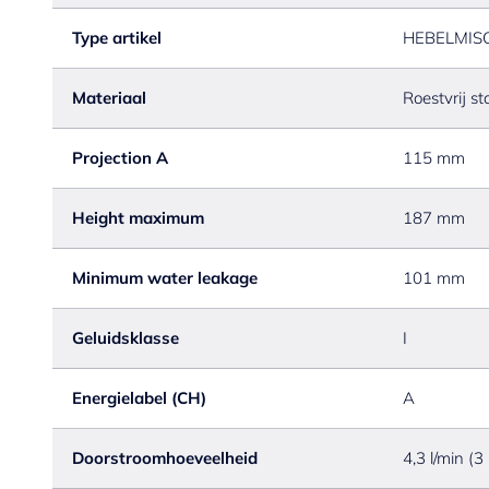
Type artikel
HEBELMIS
Materiaal
Roestvrij st
Projection A
115 mm
Height maximum
187 mm
Minimum water leakage
101 mm
Geluidsklasse
I
Energielabel (CH)
A
Doorstroomhoeveelheid
4,3 l/min (3