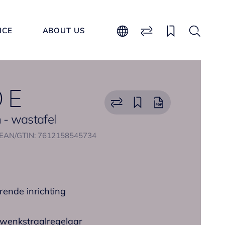
ICE
ABOUT US
 E
- wastafel
EAN/GTIN: 7612158545734
rende inrichting
wenkstraalregelaar