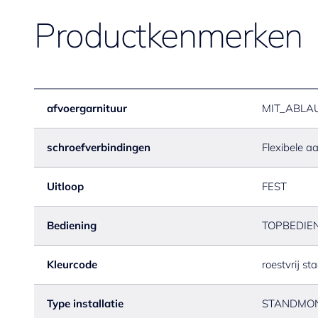
Productkenmerken
afvoergarnituur
MIT_ABLA
schroefverbindingen
Flexibele a
Uitloop
FEST
Bediening
TOPBEDIE
Kleurcode
roestvrij sta
Type installatie
STANDMO