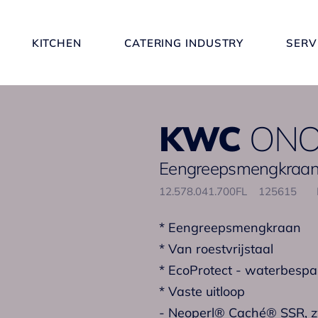
KITCHEN
CATERING INDUSTRY
SERV
KWC
ONO
Eengreepsmengkraan 
12.578.041.700FL
125615
* Eengreepsmengkraan
* Van roestvrijstaal
* EcoProtect - waterbespa
* Vaste uitloop
- Neoperl® Caché® SSR, z