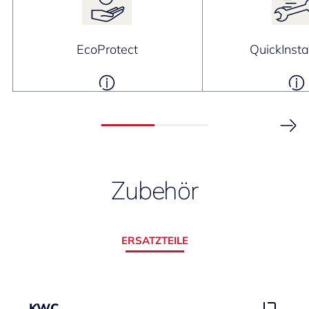
EcoProtect
QuickInsta
Zubehör
ERSATZTEILE
KWC