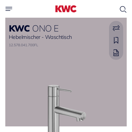
KWC
ONO E
Hebelmischer - Waschtisch
12.578.041.700FL