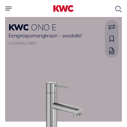
KWC
ONO E
Eengreepsmengkraan - wastafel
12.578.051.700FL