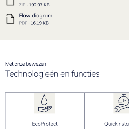
ZIP ·
192.07 KB
Flow diagram
PDF ·
16.19 KB
Met onze bewezen
Technologieën en functies
EcoProtect
QuickInsta